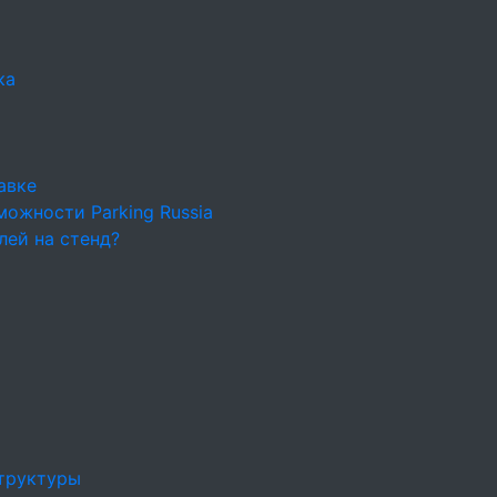
ка
авке
ожности Parking Russia
лей на стенд?
труктуры