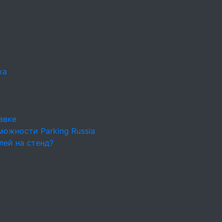
ка
авке
ожности Parking Russia
лей на стенд?