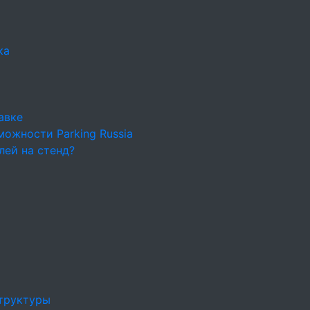
ка
авке
ожности Parking Russia
лей на стенд?
труктуры