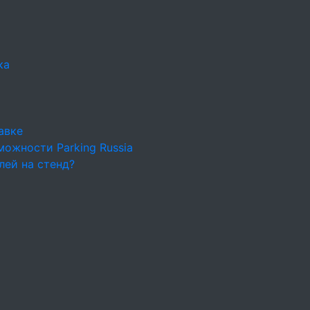
ка
авке
ожности Parking Russia
лей на стенд?