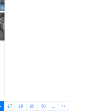
6
27
28
29
30
...
»»