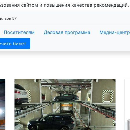
льзования сайтом и повышения качества рекомендаций
вильон 57
Посетителям
Деловая программа
Медиа-центр
учить билет