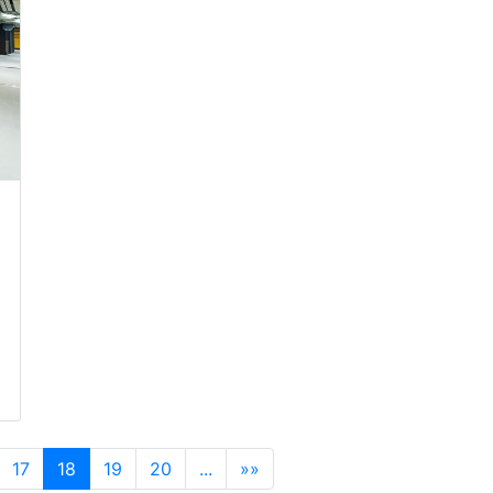
17
18
19
20
...
»»