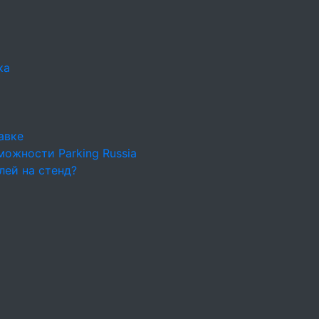
ка
авке
ожности Parking Russia
лей на стенд?