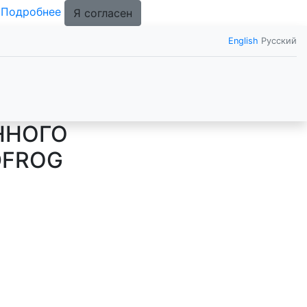
.
Подробнее
Я согласен
English
Русский
ННОГО
DFROG