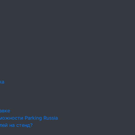
ка
авке
ожности Parking Russia
лей на стенд?