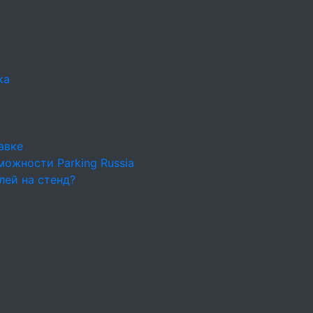
ка
авке
ожности Parking Russia
лей на стенд?