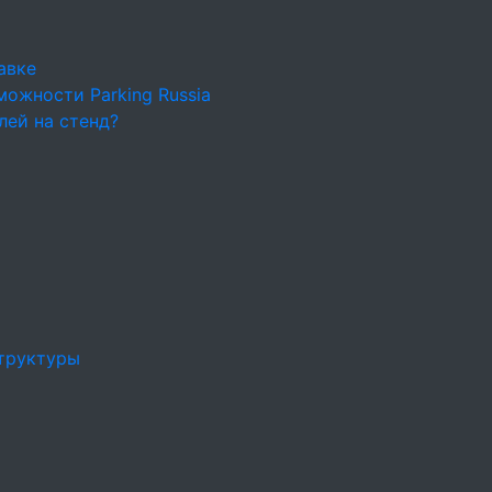
авке
ожности Parking Russia
лей на стенд?
труктуры