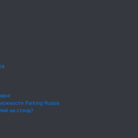
ка
авке
ожности Parking Russia
лей на стенд?