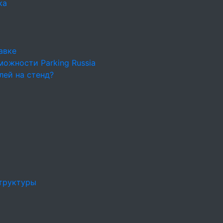
ка
авке
ожности Parking Russia
лей на стенд?
труктуры