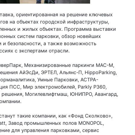
ставка, ориентированная на решение ключевых
нгов на объектах городской инфраструктуры,
енных и жилых объектах. Программа выставки
ионных систем парковки, обзор новейших
 и безопасности, а также возможность
ссиях с экспертами отрасли.
КлеверПарк, Механизированные паркинги МАС-М,
решения АйЭсДи, ЭРТЕЛ, Альянс-П, HippoParking,
форманалитика, Умные Парковки, АСТРА-
ия ПСС, Мир электромобилей, Parkly Р360,
кие решения, Могилевлифтмаш, ЮНИПРО, Авангард,
компании.
станут такие компании, как «Фонд Сколково»,
att, Завод промышленных полов MONOPOL,
ение для управления парковками, сервис