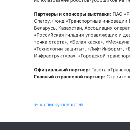
использование роботов-уборщиков на т
Партнеры и спонсоры выставки:
ПАО «Ро
Charby, Фонд «Транспортные инновации 
Беларусь, Казахстан, Ассоциация опер
«Российская гильдия управляющих и дев
точка старта», «Белая каска», «Междун
«Технологии защиты». «ЛифтИнформ», «В
Инфраструктура», «Городской транспорт
Официальный партнер:
Газета «Транспо
Главный отраслевой партнер:
Строитель
← к списку новостей