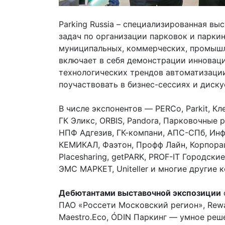
Parking Russia – специализированная вы
задач по организации парковок и парки
муниципальных, коммерческих, промышл
включает в себя демонстрации инновац
технологических трендов автоматизации
поучаствовать в бизнес-сессиях и диску
В числе экспонентов — PERCo, Parkit, 
ГК Эликс, ORBIS, Pandora, Парковочные 
НПФ Адгезив, ГК-компани, АПС-СПб, Ин
КЕМИКАЛ, Фаэтон, Профф Лайн, Корпорац
Placesharing, getPARK, PROF-IT Городс
ЭМС МАРКЕТ, Uniteller и многие другие 
Дебютантами выставочной экспозиции
ПАО «Россети Московский регион», Rew
Maestro.Eco, ÓDIN Паркинг — умное реш