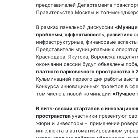
представителей Департамента транспор
Правительства Москвы и топ-менеджеро
В рамках панельной дискуссии
«Муницип
проблемы, эффективность, развитие»
э
инфраструктурные, финансовые аспекты
Представители муниципальных операторо
Краснодара, Якутска, Воронежа поделя
окончании сессии будут объявлены поб
платного парковочного пространства в 
Кульминацией первого дня работы выста
Конкурса инновационных проектов в с
том числе в новой номинации
«Лучшее 
В питч-сессии стартапов с инновацион
пространства
участники презентуют сво
жюри и инвесторы - применение роверов
интеллекта в автоматизированном упра