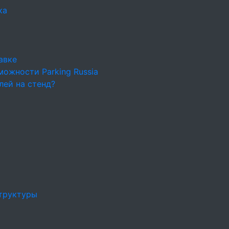
ка
авке
ожности Parking Russia
лей на стенд?
труктуры